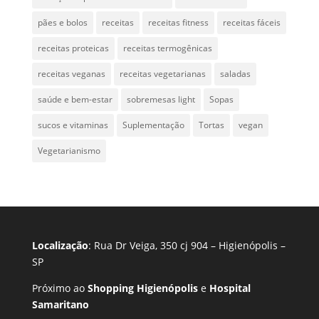
pães e bolos
receitas
receitas fitness
receitas fáceis
receitas proteicas
receitas termogênicas
receitas veganas
receitas vegetarianas
saladas
saúde e bem-estar
sobremesas light
Sopas
sucos e vitaminas
Suplementação
Tortas
vegan
Vegetarianismo
Localização
: Rua Dr Veiga, 350 cj 904 – Higienópolis –
SP
Próximo ao
Shopping Higienópolis
e
Hospital
Samaritano