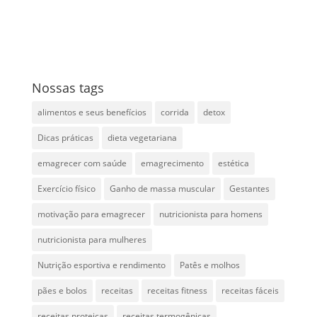
Nossas tags
alimentos e seus benefícios
corrida
detox
Dicas práticas
dieta vegetariana
emagrecer com saúde
emagrecimento
estética
Exercício físico
Ganho de massa muscular
Gestantes
motivação para emagrecer
nutricionista para homens
nutricionista para mulheres
Nutrição esportiva e rendimento
Patês e molhos
pães e bolos
receitas
receitas fitness
receitas fáceis
receitas proteicas
receitas termogênicas