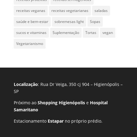
receitas veganas
receitas vegetarianas
saladas
saúde e bem-estar
sobremesas light
Sopas
sucos e vitaminas
Suplementação
Tortas
vegan
Vegetarianismo
Localização
: Rua Dr Veiga, 350 cj 904 – Higienópolis –
SP
Próximo ao
Shopping Higienópolis
e
Hospital
Samaritano
Estacionamento
Estapar
no próprio prédio.