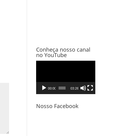
Conheça nosso canal
no YouTube
Tocador
de
vídeo
00:00
03:26
Nosso Facebook