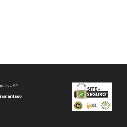
polis – SP
 Samaritano