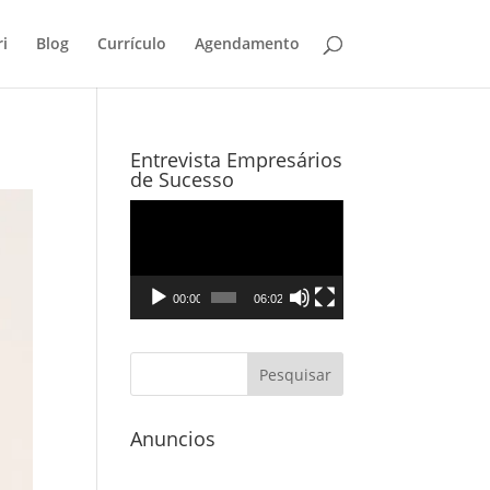
i
Blog
Currículo
Agendamento
Entrevista Empresários
de Sucesso
Tocador
de
vídeo
00:00
06:02
Anuncios