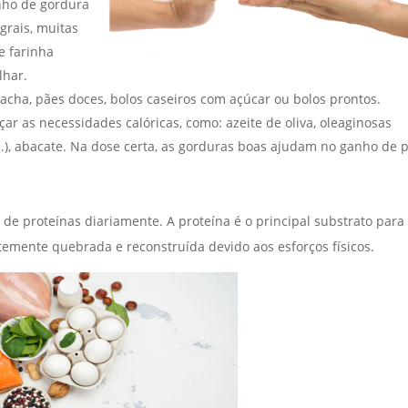
nho de gordura
grais, muitas
e farinha
lhar.
lacha, pães doces, bolos caseiros com açúcar ou bolos prontos.
r as necessidades calóricas, como: azeite de oliva, oleaginosas
.), abacate. Na dose certa, as gorduras boas ajudam no ganho de 
e proteínas diariamente. A proteína é o principal substrato para
emente quebrada e reconstruída devido aos esforços físicos.