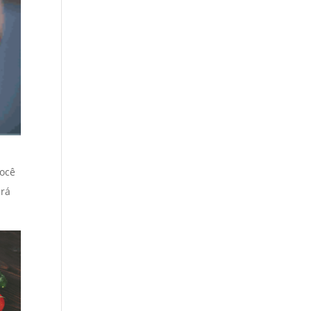
você
erá