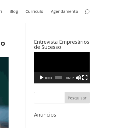
i
Blog
Currículo
Agendamento
ho
Entrevista Empresários
de Sucesso
Tocador
de
vídeo
00:00
06:02
Anuncios