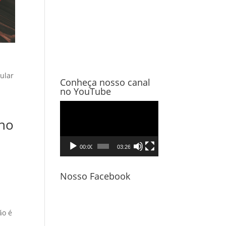
ular
Conheça nosso canal
no YouTube
Tocador
nho
de
vídeo
00:00
03:26
Nosso Facebook
ão é