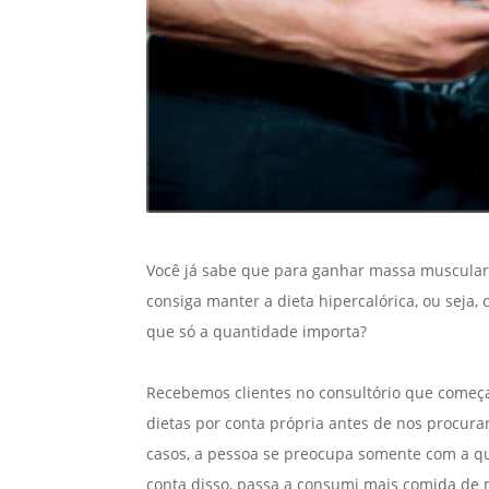
Você já sabe que para ganhar massa muscular
consiga manter a dieta hipercalórica, ou seja
que só a quantidade importa?
Recebemos clientes no consultório que começ
dietas por conta própria antes de nos procura
casos, a pessoa se preocupa somente com a q
conta disso, passa a consumi mais comida de 