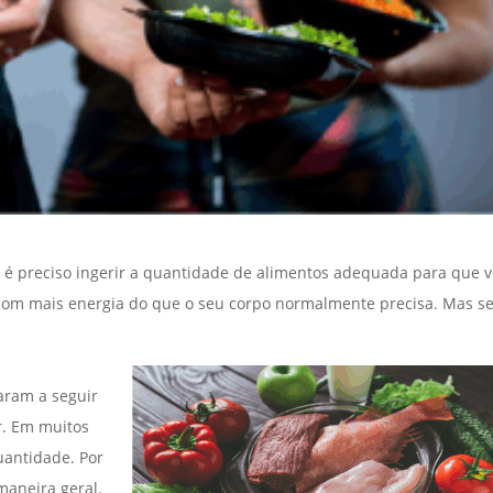
 é preciso ingerir a quantidade de alimentos adequada para que 
, com mais energia do que o seu corpo normalmente precisa. Mas s
aram a seguir
r. Em muitos
uantidade. Por
maneira geral.