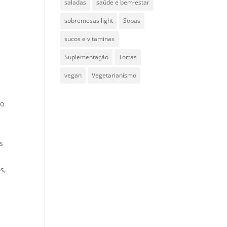
saladas
saúde e bem-estar
sobremesas light
Sopas
sucos e vitaminas
e
Suplementação
Tortas
vegan
Vegetarianismo
ão
s
s,