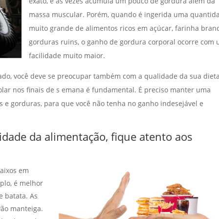
exato, e às vezes acumula um pouco de gordura além da
massa muscular. Porém, quando é ingerida uma quantid
muito grande de alimentos ricos em açúcar, farinha bran
gorduras ruins, o ganho de gordura corporal ocorre com
facilidade muito maior.
ado, você deve se preocupar também com a qualidade da sua dieta
lar nos finais de s emana é fundamental. É preciso manter uma
as e gorduras, para que você não tenha no ganho indesejável e
idade da alimentação, fique atento aos
baixos em
plo, é melhor
e batata. As
vão manteiga.