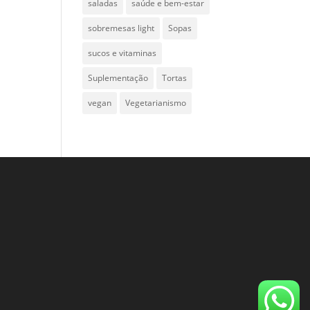
saladas
saúde e bem-estar
sobremesas light
Sopas
sucos e vitaminas
Suplementação
Tortas
vegan
Vegetarianismo