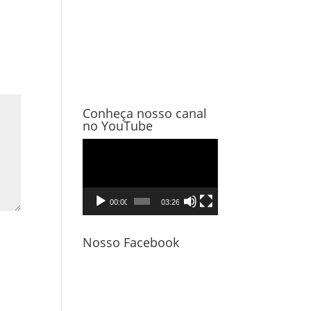
Conheça nosso canal
no YouTube
Tocador
de
vídeo
00:00
03:26
Nosso Facebook