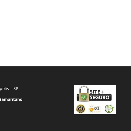
polis – SP
 Samaritano