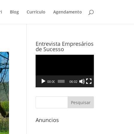
i
Blog
Currículo
Agendamento
Entrevista Empresários
de Sucesso
Tocador
de
vídeo
00:00
06:02
Anuncios