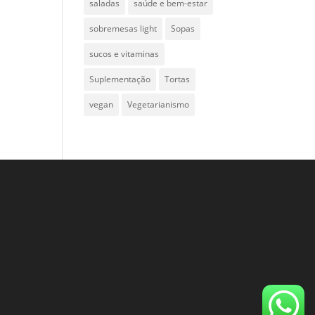
saladas
saúde e bem-estar
sobremesas light
Sopas
sucos e vitaminas
Suplementação
Tortas
vegan
Vegetarianismo