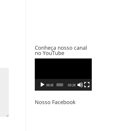
Conheça nosso canal
no YouTube
Tocador
de
vídeo
00:00
03:26
Nosso Facebook