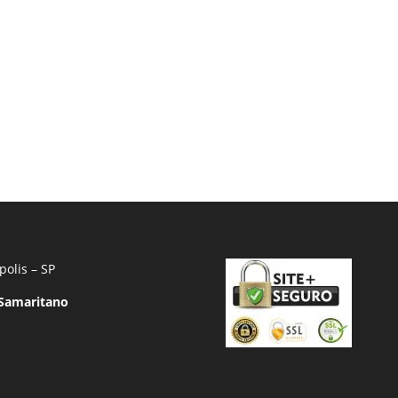
polis – SP
 Samaritano