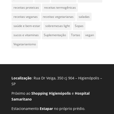
receitas proteicas
receitas termogênicas
receitas veganas
receitas vegetarianas
saladas
saúde e bem-estar
sobremesas light
Sopas
sucos e vitaminas
Suplementação
Tortas
vegan
Vegetarianismo
Localização
: Rua Dr Veiga, 350 cj 904 – Higienópolis –
SP
Próximo ao
Shopping Higienópolis
e
Hospital
Samaritano
Estacionamento
Estapar
no próprio prédio.