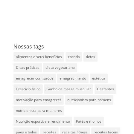
Nossas tags
alimentos e seus benefícios
corrida
detox
Dicas práticas
dieta vegetariana
emagrecer com saúde
emagrecimento
estética
Exercício físico
Ganho de massa muscular
Gestantes
motivação para emagrecer
nutricionista para homens
nutricionista para mulheres
Nutrição esportiva e rendimento
Patês e molhos
pães e bolos
receitas
receitas fitness
receitas fáceis