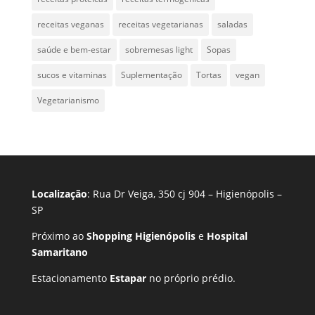
receitas veganas
receitas vegetarianas
saladas
saúde e bem-estar
sobremesas light
Sopas
sucos e vitaminas
Suplementação
Tortas
vegan
Vegetarianismo
Localização
: Rua Dr Veiga, 350 cj 904 – Higienópolis –
SP
Próximo ao
Shopping Higienópolis
e
Hospital
Samaritano
Estacionamento
Estapar
no próprio prédio.