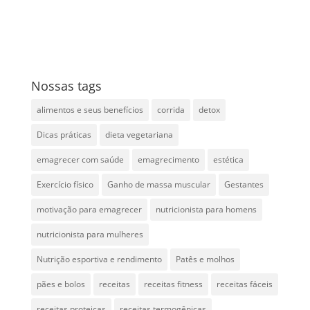
Nossas tags
alimentos e seus benefícios
corrida
detox
Dicas práticas
dieta vegetariana
emagrecer com saúde
emagrecimento
estética
Exercício físico
Ganho de massa muscular
Gestantes
motivação para emagrecer
nutricionista para homens
nutricionista para mulheres
Nutrição esportiva e rendimento
Patês e molhos
pães e bolos
receitas
receitas fitness
receitas fáceis
receitas proteicas
receitas termogênicas