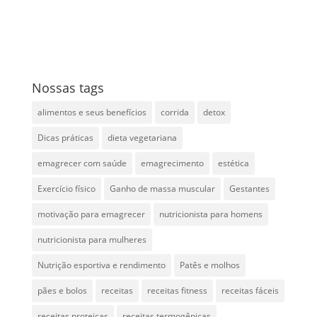
Nossas tags
alimentos e seus benefícios
corrida
detox
Dicas práticas
dieta vegetariana
emagrecer com saúde
emagrecimento
estética
Exercício físico
Ganho de massa muscular
Gestantes
motivação para emagrecer
nutricionista para homens
nutricionista para mulheres
Nutrição esportiva e rendimento
Patês e molhos
pães e bolos
receitas
receitas fitness
receitas fáceis
receitas proteicas
receitas termogênicas