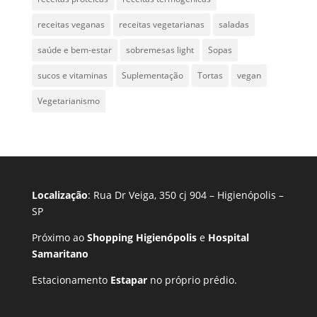
receitas veganas
receitas vegetarianas
saladas
saúde e bem-estar
sobremesas light
Sopas
sucos e vitaminas
Suplementação
Tortas
vegan
Vegetarianismo
Localização
: Rua Dr Veiga, 350 cj 904 – Higienópolis –
SP
Próximo ao
Shopping Higienópolis
e
Hospital
Samaritano
Estacionamento
Estapar
no próprio prédio.