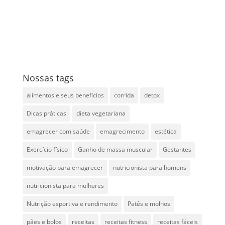
Nossas tags
alimentos e seus benefícios
corrida
detox
Dicas práticas
dieta vegetariana
emagrecer com saúde
emagrecimento
estética
Exercício físico
Ganho de massa muscular
Gestantes
motivação para emagrecer
nutricionista para homens
nutricionista para mulheres
Nutrição esportiva e rendimento
Patês e molhos
pães e bolos
receitas
receitas fitness
receitas fáceis