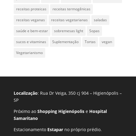
receitas proteicas
receitas termogênicas
receitas veganas
receitas vegetarianas
saladas
saúde e bem-estar
sobremesas light
Sopas
sucos e vitaminas
Suplementação
Tortas
vegan
Vegetarianismo
Localização
: Rua Dr Veiga, 350 cj 904 – Higienópolis –
SP
Próximo ao
Shopping Higienópolis
e
Hospital
Samaritano
Estacionamento
Estapar
no próprio prédio.