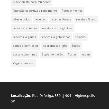
nutricionista para mulheres
Nutrição esportiva e rendimento
Patês e molhos
pães e bolos
receitas
receitas fitness
receitas fáceis
receitas proteicas
receitas termogênicas
receitas veganas
receitas vegetarianas
saladas
saúde e bem-estar
sobremesas light
Sopas
sucos e vitaminas
Suplementação
Tortas
vegan
Vegetarianismo
Localização
: Rua Dr Veiga, 350 cj 904 – Higienópolis –
SP