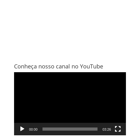
Conheça nosso canal no YouTube
Tocador
de
vídeo
00:00
03:26