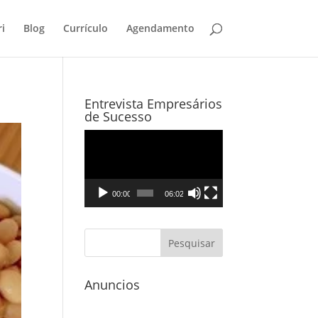
i
Blog
Currículo
Agendamento
Entrevista Empresários
de Sucesso
Tocador
de
vídeo
00:00
06:02
Anuncios