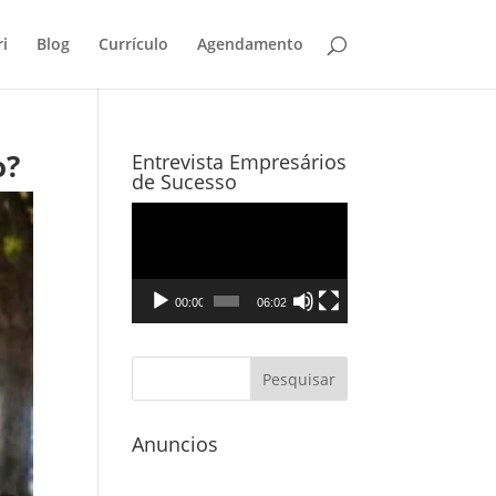
i
Blog
Currículo
Agendamento
o?
Entrevista Empresários
de Sucesso
Tocador
de
vídeo
00:00
06:02
Anuncios