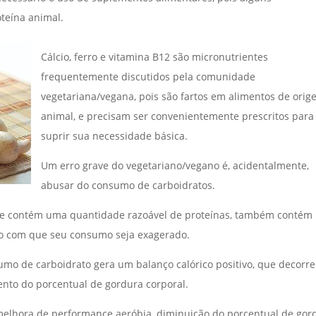
teína animal.
Cálcio, ferro e vitamina B12 são micronutrientes
frequentemente discutidos pela comunidade
vegetariana/vegana, pois são fartos em alimentos de ori
animal, e precisam ser convenientemente prescritos para
suprir sua necessidade básica.
Um erro grave do vegetariano/vegano é, acidentalmente,
abusar do consumo de carboidratos.
ue contém uma quantidade razoável de proteínas, também contém
do com que seu consumo seja exagerado.
umo de carboidrato gera um balanço calórico positivo, que decorre
nto do porcentual de gordura corporal.
melhora de performance aeróbia, diminuição do porcentual de gor