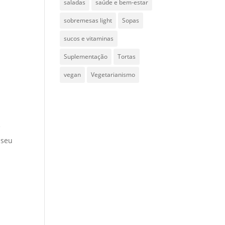
saladas
saúde e bem-estar
sobremesas light
Sopas
sucos e vitaminas
Suplementação
Tortas
vegan
Vegetarianismo
e
 seu