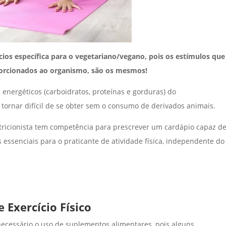
os específica para o vegetariano/vegano, pois os estímulos que
orcionados ao organismo, são os mesmos!
nergéticos (carboidratos, proteínas e gorduras) do
tornar difícil de se obter sem o consumo de derivados animais.
utricionista tem competência para prescrever um cardápio capaz d
s essenciais para o praticante de atividade física, independente do
 Exercício Físico
ecessário o uso de suplementos alimentares, pois alguns