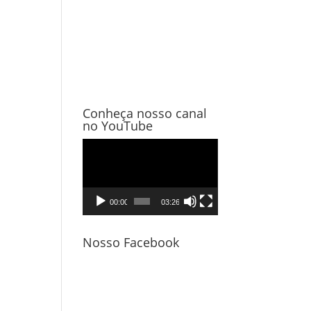
Conheça nosso canal
no YouTube
Tocador
de
vídeo
00:00
03:26
Nosso Facebook