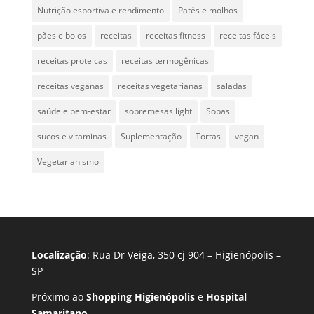
Nutrição esportiva e rendimento
Patês e molhos
pães e bolos
receitas
receitas fitness
receitas fáceis
receitas proteicas
receitas termogênicas
receitas veganas
receitas vegetarianas
saladas
saúde e bem-estar
sobremesas light
Sopas
sucos e vitaminas
Suplementação
Tortas
vegan
Vegetarianismo
Localização
: Rua Dr Veiga, 350 cj 904 – Higienópolis –
SP
Próximo ao
Shopping Higienópolis
e
Hospital
Samaritano