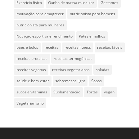
Exercício físico
Ganho de massa muscular
Gestantes
motivação para emagrecer
nutricionista para homens
nutricionista para mulheres
Nutrição esportiva e rendimento
Patês e molhos
pães e bolos
receitas
receitas fitness
receitas fáceis
receitas proteicas
receitas termogênicas
receitas veganas
receitas vegetarianas
saladas
saúde e bem-estar
sobremesas light
Sopas
sucos e vitaminas
Suplementação
Tortas
vegan
Vegetarianismo