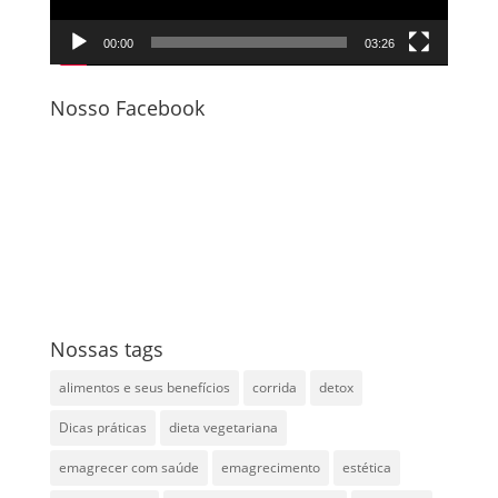
00:00
03:26
Nosso Facebook
Nossas tags
alimentos e seus benefícios
corrida
detox
Dicas práticas
dieta vegetariana
emagrecer com saúde
emagrecimento
estética