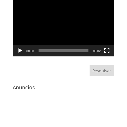
Tocador
de
vídeo
00:00
06:02
Anuncios