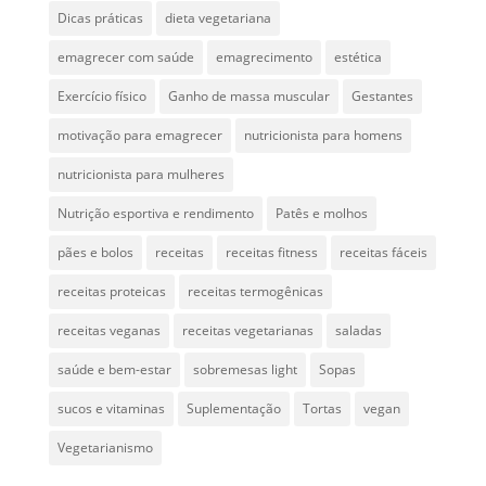
Dicas práticas
dieta vegetariana
emagrecer com saúde
emagrecimento
estética
Exercício físico
Ganho de massa muscular
Gestantes
motivação para emagrecer
nutricionista para homens
nutricionista para mulheres
Nutrição esportiva e rendimento
Patês e molhos
pães e bolos
receitas
receitas fitness
receitas fáceis
receitas proteicas
receitas termogênicas
receitas veganas
receitas vegetarianas
saladas
saúde e bem-estar
sobremesas light
Sopas
sucos e vitaminas
Suplementação
Tortas
vegan
Vegetarianismo