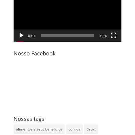
vídeo
00:00
03:26
Nosso Facebook
Nossas tags
alimentos e seus benefícios
corrida
detox