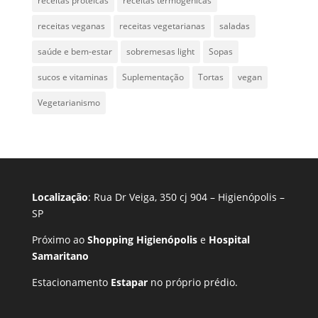
receitas proteicas
receitas termogênicas
receitas veganas
receitas vegetarianas
saladas
saúde e bem-estar
sobremesas light
Sopas
sucos e vitaminas
Suplementação
Tortas
vegan
Vegetarianismo
Localização
: Rua Dr Veiga, 350 cj 904 – Higienópolis –
SP
Próximo ao
Shopping Higienópolis
e
Hospital
Samaritano
Estacionamento
Estapar
no próprio prédio.