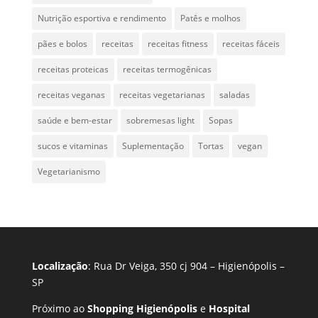
Nutrição esportiva e rendimento
Patês e molhos
pães e bolos
receitas
receitas fitness
receitas fáceis
receitas proteicas
receitas termogênicas
receitas veganas
receitas vegetarianas
saladas
saúde e bem-estar
sobremesas light
Sopas
sucos e vitaminas
Suplementação
Tortas
vegan
Vegetarianismo
Localização
: Rua Dr Veiga, 350 cj 904 – Higienópolis –
SP
Próximo ao
Shopping Higienópolis
e
Hospital