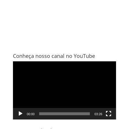
Conheça nosso canal no YouTube
Tocador
de
vídeo
00:00
03:26