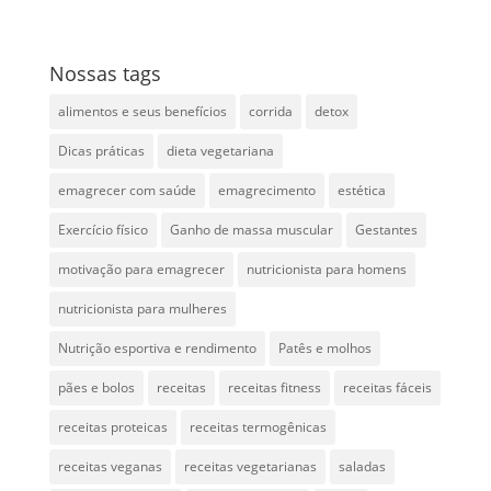
Nossas tags
alimentos e seus benefícios
corrida
detox
Dicas práticas
dieta vegetariana
emagrecer com saúde
emagrecimento
estética
Exercício físico
Ganho de massa muscular
Gestantes
motivação para emagrecer
nutricionista para homens
nutricionista para mulheres
Nutrição esportiva e rendimento
Patês e molhos
pães e bolos
receitas
receitas fitness
receitas fáceis
receitas proteicas
receitas termogênicas
receitas veganas
receitas vegetarianas
saladas