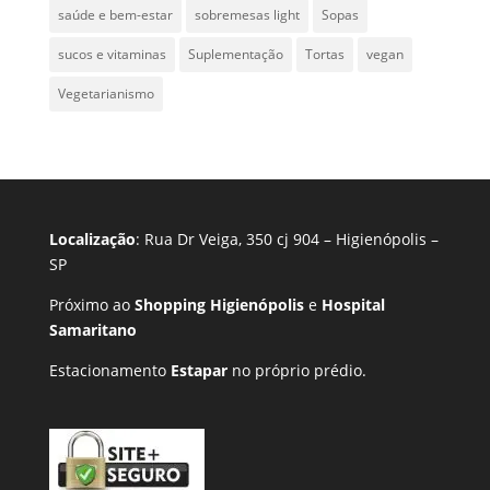
saúde e bem-estar
sobremesas light
Sopas
sucos e vitaminas
Suplementação
Tortas
vegan
Vegetarianismo
Localização
: Rua Dr Veiga, 350 cj 904 – Higienópolis –
SP
Próximo ao
Shopping Higienópolis
e
Hospital
Samaritano
Estacionamento
Estapar
no próprio prédio.