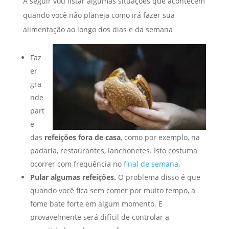
A seguir vou listar algumas situações que acontecem
quando você não planeja como irá fazer sua
alimentação ao longo dos dias e da semana
Faz
er
gra
nde
part
e
das
refeições fora de casa
, como por exemplo, na
padaria, restaurantes, lanchonetes. Isto costuma
ocorrer com frequência no
final de semana
.
Pular algumas refeições.
O problema disso é que
quando você fica sem comer por muito tempo, a
fome bate forte em algum momento. E
provavelmente será difícil de controlar a