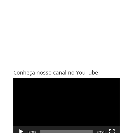
Conheça nosso canal no YouTube
Tocador
de
vídeo
00:00
03:26