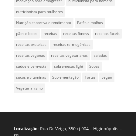
motivação para emagrecer
nutricionista para homens
nutricionista para mulheres
Nutrição esportiva e rendimento
Patês e molhos
pães e bolos
receitas
receitas fitness
receitas fáceis
receitas proteicas
receitas termogênicas
receitas veganas
receitas vegetarianas
saladas
saúde e bem-estar
sobremesas light
Sopas
sucos e vitaminas
Suplementação
Tortas
vegan
Vegetarianismo
Localização
: Rua Dr Veiga, 350 cj 904 – Higienópolis –
SP