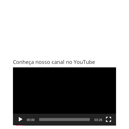
Conheça nosso canal no YouTube
Tocador
de
vídeo
00:00
03:26