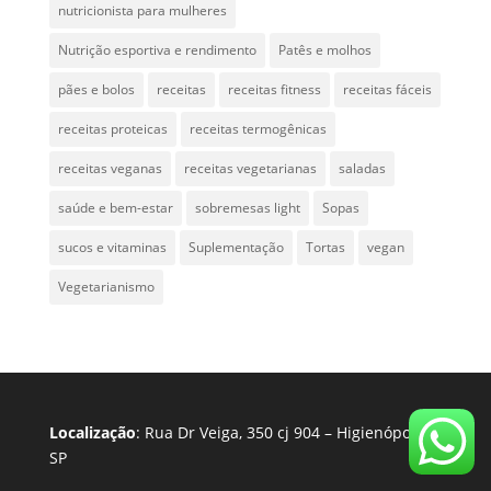
nutricionista para mulheres
Nutrição esportiva e rendimento
Patês e molhos
pães e bolos
receitas
receitas fitness
receitas fáceis
receitas proteicas
receitas termogênicas
receitas veganas
receitas vegetarianas
saladas
saúde e bem-estar
sobremesas light
Sopas
sucos e vitaminas
Suplementação
Tortas
vegan
Vegetarianismo
Localização
: Rua Dr Veiga, 350 cj 904 – Higienópolis –
SP