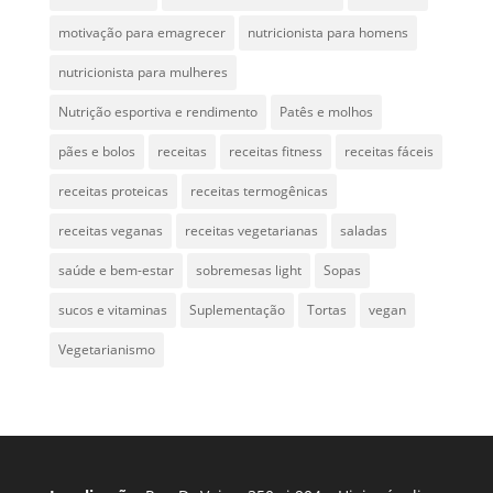
motivação para emagrecer
nutricionista para homens
nutricionista para mulheres
Nutrição esportiva e rendimento
Patês e molhos
pães e bolos
receitas
receitas fitness
receitas fáceis
receitas proteicas
receitas termogênicas
receitas veganas
receitas vegetarianas
saladas
saúde e bem-estar
sobremesas light
Sopas
sucos e vitaminas
Suplementação
Tortas
vegan
Vegetarianismo