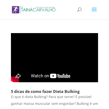
5 dicas de como fazer Dieta Bulking
O que é dieta Bulking? Para que serve? É possível
ganhar massa muscular sem engordar? Bulking é um