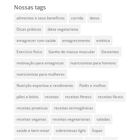
Nossas tags
alimentos e seus benefícios
corrida
detox
Dicas práticas
dieta vegetariana
emagrecer com saúde
emagrecimento
estética
Exercício físico
Ganho de massa muscular
Gestantes
motivação para emagrecer
nutricionista para homens
nutricionista para mulheres
Nutrição esportiva e rendimento
Patês e molhos
pães e bolos
receitas
receitas fitness
receitas fáceis
receitas proteicas
receitas termogênicas
receitas veganas
receitas vegetarianas
saladas
saúde e bem-estar
sobremesas light
Sopas